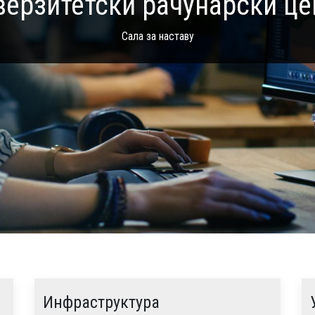
верзитетски рачунарски це
ИТ подршка
Инфраструктура