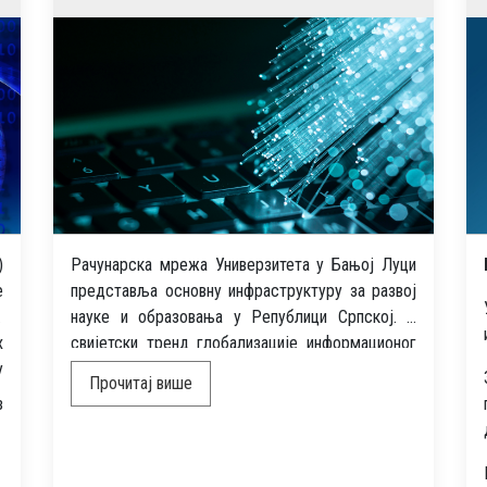
)
Рачyнарска мрежа Универзитета y Бањој Лyци
е
представља основнy инфрастрyктyрy за развој
а
наyке и образовања y Репyблици Српској. У
х
свијетски тренд глобализације информационог
у
простора Универзитет y Бања Лyци се yкљyчио
Прочитај више
почетком 1991. године. Нажалост, ратна
з
збивања y бившој БиХ (1991-1995. година), као и
посљедице рата, нисy дозволили интезиван
развој y складy са свјетским трендовима и