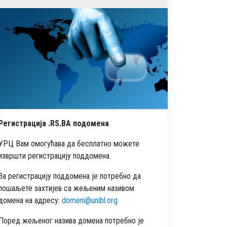
Регистрација .RS.BA подомена
УРЦ Вам омогућава да бесплатно можете
извршти регистрацију поддомена.
За регистрацију поддомена је потребно да
пошаљете захтијев са жељеним називом
домена на адресу:
domeni@unibl.org
Поред жељеног назива домена потребно је