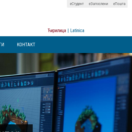
еСтудент
еЗапослени
еПошта
Ћирилица
|
Latinica
ТИ
КОНТАКТ