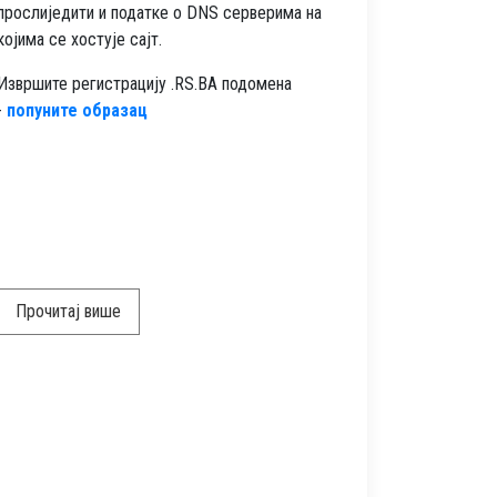
прослиједити и податке о DNS серверима на
којима се хостује сајт.
Извршите регистрацију .RS.BA подоменa
-
попуните образац
Прочитај више