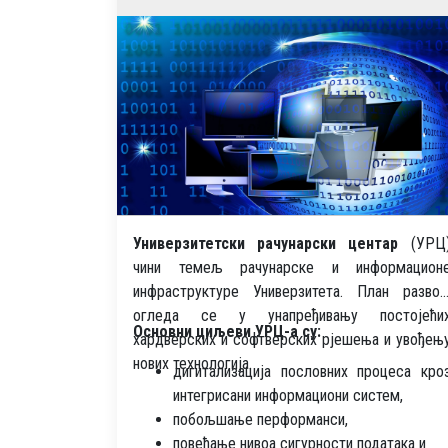
Универзитетски рачунарски центар
(УРЦ
чини темељ рачунарске и информацион
инфраструктуре Универзитета. План развој
огледа се у унапређивању постојећи
Основни циљеви УРЦ-а су:
хардверских и софтверских рјешења и увођењ
нових технологија.
дигитализација пословних процеса кро
интегрисани информациони систем,
побољшање перформанси,
повећање нивоа сигурности података и