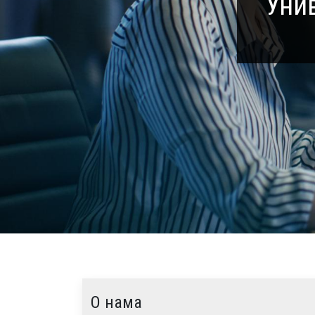
Уни
О нама