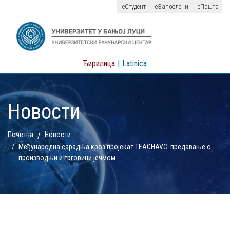
еСтудент
еЗапослени
еПошта
Ћирилица
|
Latinica
Новости
Почетна
Новости
Међународна сарадња кроз пројекат TEACHAVC: предавање о
производњи и трговини јечмом