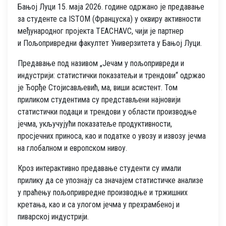
Бањој Луци 15. маја 2026. године одржано је предавање
за студенте са ISTOM (Француска) у оквиру активности
међународног пројекта TEACHAVC, чији је партнер
и Пољопривредни факултет Универзитета у Бањој Луци.
Предавање под називом „Јечам у пољопривреди и
индустрији: статистички показатељи и трендови“ одржао
је Ђорђе Стојисављевић, ма, виши асистент. Том
приликом студентима су представљени најновији
статистички подаци и трендови у области производње
јечма, укључујући показатеље продуктивности,
просјечних приноса, као и податке о увозу и извозу јечма
на глобалном и европском нивоу.
Кроз интерактивно предавање студенти су имали
прилику да се упознају са значајем статистичке анализе
у праћењу пољопривредне производње и тржишних
кретања, као и са улогом јечма у прехрамбеној и
пиварској индустрији.