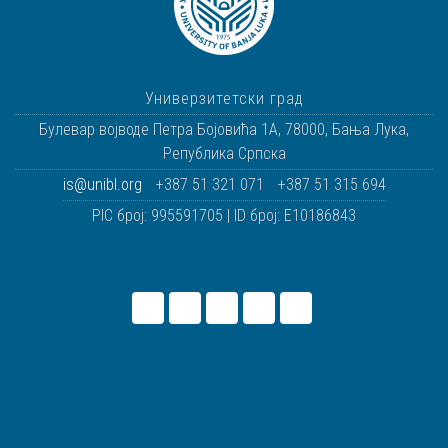
Универзитетски град
Булевар војводе Петра Бојовића 1А
,
78000
,
Бања Лука
,
Република Српска
is@unibl.org
+387 51 321 071
+387 51 315 694
PIC број: 995591705 | ID број: E10186843