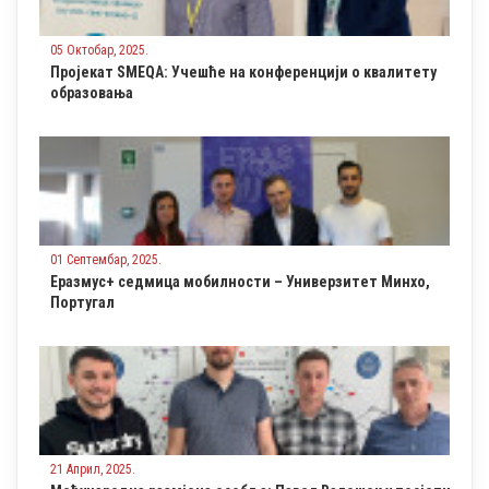
05 Октобар, 2025.
Пројекат SMEQA: Учешће нa конференцији о квалитету
образовања
01 Септембар, 2025.
Еразмус+ седмица мобилности – Универзитет Минхо,
Португал
21 Април, 2025.