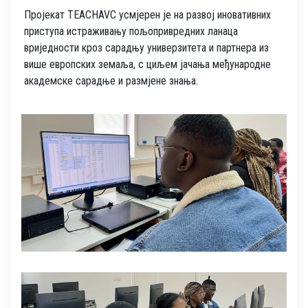
Пројекат TEACHAVC усмјерен је на развој иновативних
приступа истраживању пољопривредних ланаца
вриједности кроз сарадњу универзитета и партнера из
више европских земаља, с циљем јачања међународне
академске сарадње и размјене знања.