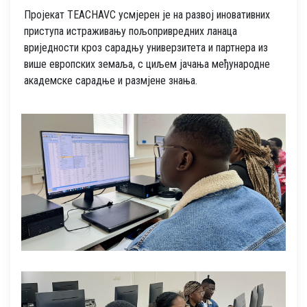
Пројекат TEACHAVC усмјерен је на развој иновативних
приступа истраживању пољопривредних ланаца
вриједности кроз сарадњу универзитета и партнера из
више европских земаља, с циљем јачања међународне
академске сарадње и размјене знања.