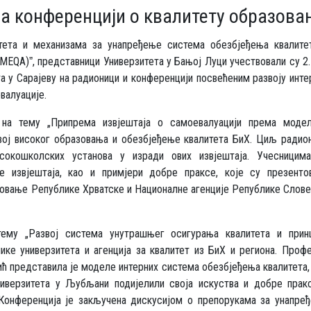
a конференцији о квалитету образов
тета и механизама за унапређење система обезбјеђења квалите
EQA)ˮ, представници Универзитета у Бањој Луци учествовали су 2. 
а у Сарајеву на радионици и конференцији посвећеним развоју инте
валуације.
 на тему „Припрема извјештаја о самоевалуацији према моде
азвој високог образовања и обезбјеђење квалитета БиХ. Циљ радио
сокошколских установа у изради ових извјештаја. Учесницим
 извјештаја, као и примјери добре праксе, које су презенто
азовање Републике Хрватске и Националне агенције Републике Слове
ему „Развој система унутрашњег осигурања квалитета и прин
внике универзитета и агенција за квалитет из БиХ и региона. Проф
ић представила је моделе интерних система обезбјеђења квалитета,
ниверзитета у Љубљани подијелили своја искуства и добре прак
 Конференција је закључена дискусијом о препорукама за унапре