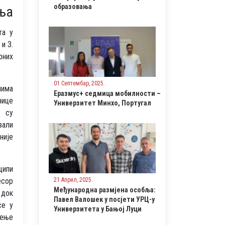
образовања
ања
та у
и 3.
рних
01 Септембар, 2025.
лима
Еразмус+ седмица мобилности –
нице
Универзитет Минхо, Португал
а су
вали
није
ципи
есор
21 Април, 2025.
Међународна размјена особља:
 док
Павел Валошек у посјети УРЦ-у
се у
Универзитета у Бањој Луци
ђење