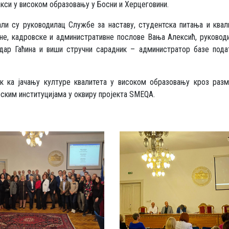
акси у високом образовању у Босни и Херцеговини.
ли су руководилац Службе за наставу, студентска питања и квал
не, кадровске и административне послове Вања Алексић, руковод
ндар Гаћина и виши стручни сарадник – администратор базе пода
ак ка јачању културе квалитета у високом образовању кроз разм
рским институцијама у оквиру пројекта SMEQA.