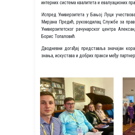
интерних система квалитета и евалуационих пр
Испред Универзитета у Бањој Луци учествова
Мирјана Предић, руководилац Службе за прав
Универзитетског рачунарског центра Алекса
Борис Топаловић.
Дводневни догађај представља значајан кор
знања, искустава и добрих пракси међу партне