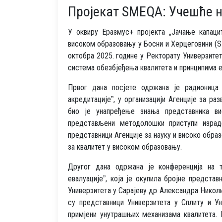
Пројекат SMEQA: Учешће н
У оквиру Еразмус+ пројекта „Јачање капаци
високом образовању у Босни и Херцеговини (SM
октобра 2025. године у Ректорату Универзитет
система обезбјеђења квалитета и принципима е
Првог дана посјете одржана је радионица
акредитацијеˮ, у организацији Агенције за р
био је унапређење знања представника ви
представљени методолошки приступи израде
представници Агенције за науку и високо обр
за квалитет у високом образовању.
Другог дана одржана је конференција на т
евалуацијеˮ, која је окупила бројне предста
Универзитета у Сарајеву др Александра Никол
су представници Универзитета у Сплиту и У
примјени унутрашњих механизама квалитета.