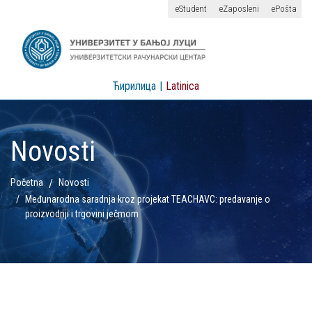
eStudent
eZaposleni
ePošta
Ћирилица
|
Latinica
Novosti
Početna
Novosti
Međunarodna saradnja kroz projekat TEACHAVC: predavanje o
proizvodnji i trgovini ječmom