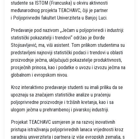
studente sa ISTOM (Francuska) u okviru aktivnosti
međunarodnog projekta TEACHAVC, čiji je partner
i Poljoprivredni fakultet Univerziteta u Banjoj Luci.
Predavanje pod nazivom „Ječam u poljoprivredi i industriji:
statistički pokazatelji i trendovi“ održao je Đorđe
Stojisavljević, ma, viši asistent. Tom prilikom studentima su
predstavljeni najnoviji statistički podaci i trendovi u oblasti
proizvodnje ječma, uključujući pokazatelje produktivnosti,
prosječnih prinosa, kao i podatke o uvozu i izvozu ječma na
globalnom i evropskom nivou.
Kroz interaktivno predavanje studenti su imali priliku da se
upoznaju sa značajem statističke analize u praćenju
poljoprivredne proizvodnje i tržišnih kretanja, kao i sa
ulogom ječma u prehrambenoj i pivarskoj industriji.
Projekat TEACHAVC usmjeren je na razvoj inovativnih
pristupa istraživanju poljoprivrednih lanaca vrijednosti kroz
saradnju univerziteta i partnera iz više evropskih zemalja, s