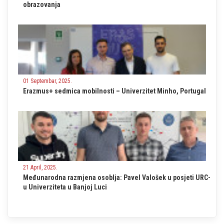
obrazovanja
01 Septembar, 2025.
Erazmus+ sedmica mobilnosti – Univerzitet Minho, Portugal
21 April, 2025.
Međunarodna razmjena osoblja: Pavel Valošek u posjeti URC-
u Univerziteta u Banjoj Luci